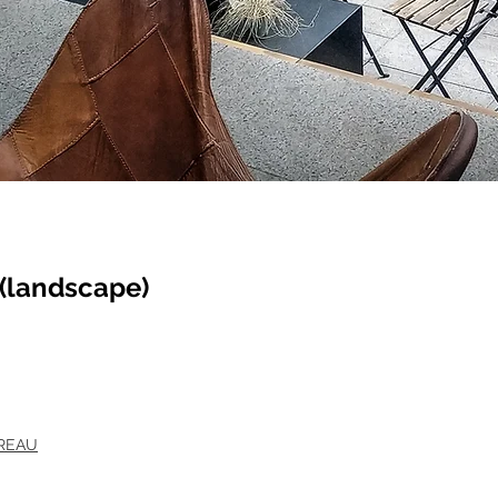
(landscape)
REAU