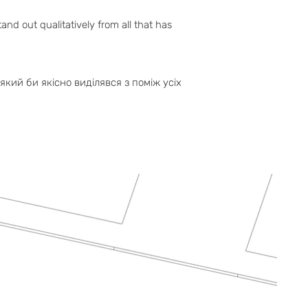
nd out qualitatively from all that has
який би якісно виділявся з поміж усіх