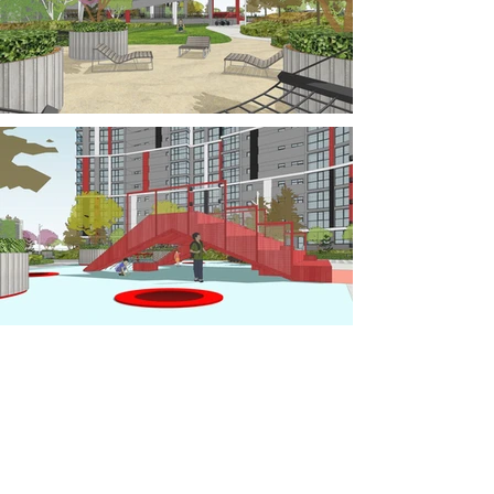
Простір двору оргінзований таким чином, щоб
мешканці будинку могли з комфортом
провиодити вільний час у дворі своїх будинків.
Різні зони дають можливість відпочивати за
різними сценаріями.