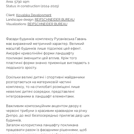
Area: 5790 sqm
Status: in construction (2024-2025)
Client:
Kovalska Development
Landscape design:
REIFSCHNEIDER BUREAU
Visualizations:
REIFSCHNEIDER BUREAU
Фасади будинків комплексу Русанівська Гавань
має виражений метричний характер. Великий
масштаб будинків лише підсилює цей ефект.
Аморфні криволінійні форми ландшафту
покликані зменшити цей вплив. Крім того
пластичні форми значно приємніше виглядають з
людського зросту.
Оскільки великі дитячі і спортивні майданчики
розгортаються на материковій частині
комплексу, то на стилобаті розміщені лише
невеликі дитячі осередки, представлені
інтегрованими в ландшафт елементами.
Важливим композиційним акцентом двору є
червоні трибуни з красивим краєвидом на річку
Дніпро, до якої безпосередньо прилягає двір цих
будинків.
Загалом колористика ланшафту покликана
працювати разом із фасадними рішеннями, щоб