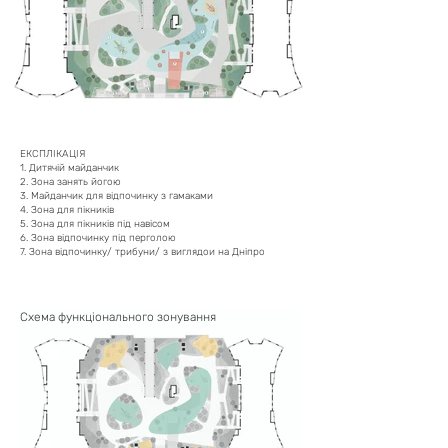
ЕКСПЛІКАЦІЯ
1. Дитячій майданчик
2. Зона занять йогою
3. Майданчик для відпочинку з гамаками
4. Зона для пікників
5. Зона для пікників під навісом
6. Зона відпочинку під перголою
7. Зона відпочинку/ трибуни/ з виглядои на Дніпро
Схема функціонального зонування