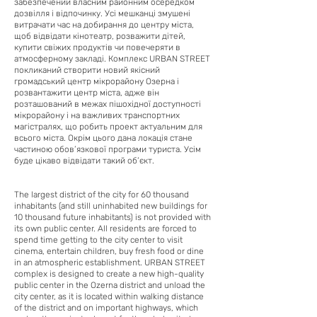
забезпечений власним районним осередком
дозвілля і відпочинку. Усі мешканці змушені
витрачати час на добирання до центру міста,
щоб відвідати кінотеатр, розважити дітей,
купити свіжих продуктів чи повечеряти в
атмосферному закладі. Комплекс URBAN STREET
покликаний створити новий якісний
громадський центр мікрорайону Озерна і
розвантажити центр міста, адже він
розташований в межах пішохідної доступності
мікрорайону і на важливих транспортних
магістралях, що робить проект актуальним для
всього міста. Окрім цього дана локація стане
частиною обов’язкової програми туриста. Усім
буде цікаво відвідати такий об’єкт.
The largest district of the city for 60 thousand
inhabitants (and still uninhabited new buildings for
10 thousand future inhabitants) is not provided with
its own public center. All residents are forced to
spend time getting to the city center to visit
cinema, entertain children, buy fresh food or dine
in an atmospheric establishment. URBAN STREET
complex is designed to create a new high-quality
public center in the Ozerna district and unload the
city center, as it is located within walking distance
of the district and on important highways, which