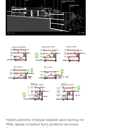
Через довжину споруди вздовж двох вулиць по
100м, фасад потрібно було розбити на кілька