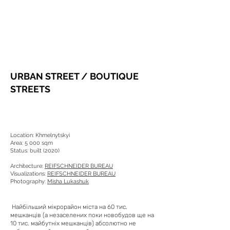
URBAN STREET / BOUTIQUE
STREETS
Location: Khmelnytskyi
Area: 5 000 sqm
Status: built (2020)
Architecture:
REIFSCHNEIDER BUREAU
Visualizations:
REIFSCHNEIDER BUREAU
Photography:
Misha Lukashuk
Найбільший мікрорайон міста на 60 тис.
мешканців (а незаселених поки новобудов ще на
10 тис. майбутніх мешканців) абсолютно не