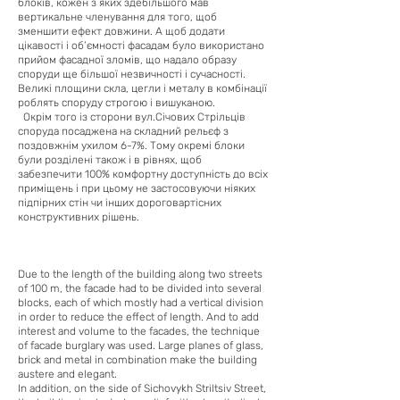
блоків, кожен з яких здебільшого мав
вертикальне членування для того, щоб
зменшити ефект довжини. А щоб додати
цікавості і об’ємності фасадам було використано
прийом фасадної зломів, що надало образу
споруди ще більшої незвичності і сучасності.
Великі площини скла, цегли і металу в комбінації
роблять споруду строгою і вишуканою.
Окрім того із сторони вул.Січових Стрільців
споруда посаджена на складний рельєф з
поздовжнім ухилом 6-7%. Тому окремі блоки
були розділені також і в рівнях, щоб
забезпечити 100% комфортну доступність до всіх
приміщень і при цьому не застосовуючи ніяких
підпірних стін чи інших дороговартісних
конструктивних рішень.
Due to the length of the building along two streets
of 100 m, the facade had to be divided into several
blocks, each of which mostly had a vertical division
in order to reduce the effect of length. And to add
interest and volume to the facades, the technique
of facade burglary was used. Large planes of glass,
brick and metal in combination make the building
austere and elegant.
In addition, on the side of Sichovykh Striltsiv Street,